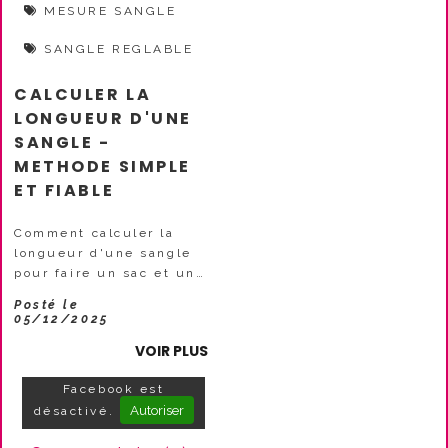
MESURE SANGLE
SANGLE REGLABLE
CALCULER LA
LONGUEUR D'UNE
SANGLE -
METHODE SIMPLE
ET FIABLE
Comment calculer la
longueur d'une sangle
pour faire un sac et un
sac à dos ?Calculer
Posté le
précisément la longueur
05/12/2025
d'une sangle représente
VOIR PLUS
une étape cruciale dans
la confection d'un sac ou
Facebook est
d'un sac à dos. Une
Autoriser
désactivé.
sangle trop...