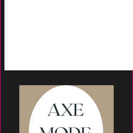
AIDES
Contactez-Nous
D
emande de devis
Moyens de paieme
nt
s
Conseils et astuce
s