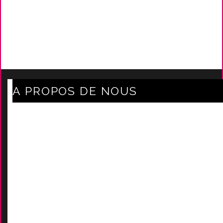
A PROPOS DE NOUS
Axe Mode Accessoires au coeur du sentier
Mentions légales
Délais Et Frais De Livraison
Conditions Générales De Ven
Tes
Nos marques
-
Nos certificats