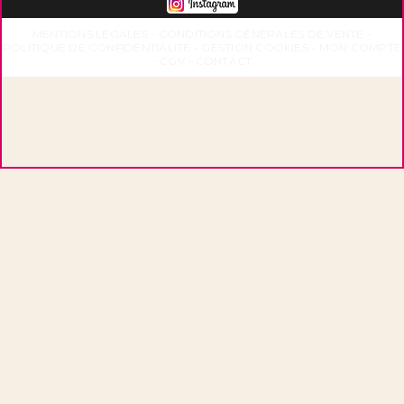
MENTIONS LÉGALES
CONDITIONS GÉNÉRALES DE VENTE
POLITIQUE DE CONFIDENTIALITÉ
GESTION COOKIES
MON COMPTE
CGV
CONTACT